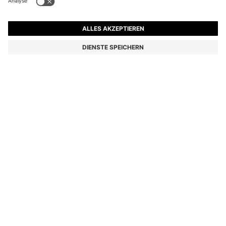
WASSERABWEISENDER KIDS-WINDBREAKER MIT
KAPUZE UND MONOGRAMM-DETAIL
€ 139,00
Preis inkl. MwSt.
Farbe:
Braun
Online ausverkauft
Du bist trotzdem daran interessiert? Lass dich benachrichtigen, wenn
das Produkt wieder auf Lager ist.
BENACHRICHTIGE MICH
Bestellungen ab € 99 :
Gratisversand