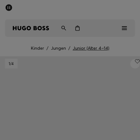
SOMMER-SALE
Kostenloser Versand ab 99 €
Herren
Damen
Kinder
Kinder
/
Jungen
/
Junior (Alter 4–14)
Herren
1
/4
Damen
Kinder
Geschenke
Entdecken
Sale