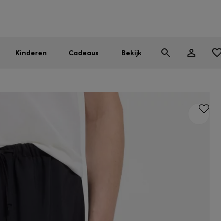
BOSS EXPERIENCE: Registreer om exclusieve voordelen te ont
Gratis verzending vanaf 99 €
Vind de dichtstbijzijnde store
|
Gratis retourzending
Kinderen
Cadeaus
Bekijk