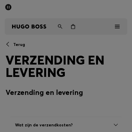
HUGO BOSS EXPERIENCE: Doe nu mee
Vind de dichtstbijzijnde store
Gratis verzending vanaf 99 €
Terug
Heren
VERZENDING EN
Dames
LEVERING
Kinderen
Verzending en levering
Cadeaus
Bekijk
Wat zijn de verzendkosten?