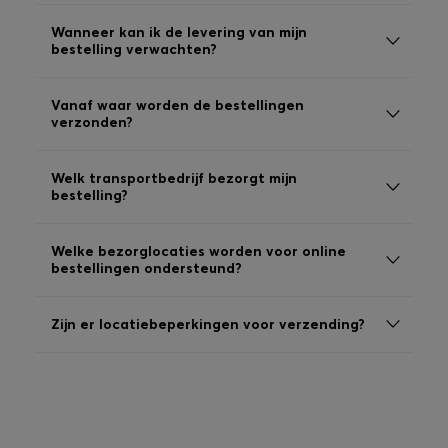
Inloggen / Registreren
Wanneer kan ik de levering van mijn
Favoriet (
Artikelen)
bestelling verwachten?
Vanaf waar worden de bestellingen
FAQ & help en contact
verzonden?
Winkelzoeker
Taal (
BE €
)
Welk transportbedrijf bezorgt mijn
bestelling?
Welke bezorglocaties worden voor online
bestellingen ondersteund?
Zijn er locatiebeperkingen voor verzending?