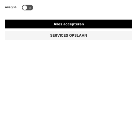
SET VAN DRIE KORTE BOXERSHORTS VAN KATOEN
MET LOGOTAILLEBAND
44,95 €
Prijs incl. btw
Multipack
Kleur:
Zwart
+
4
Levering in
2-3 werkdagen
MAAT
VOEG TOE AAN WINKELMAND