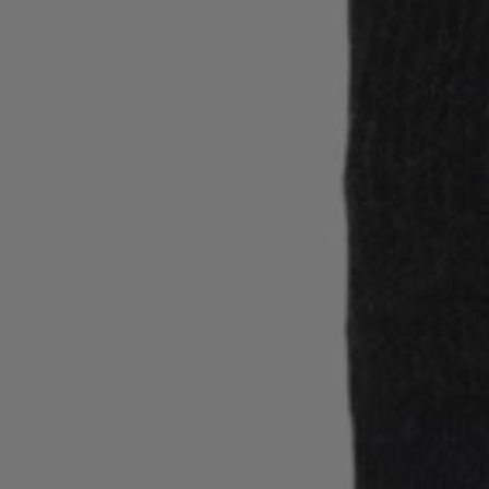
Inloggen / Registreren
Favoriet (
Artikelen)
FAQ & help en contact
Winkelzoeker
Taal (
BE €
)