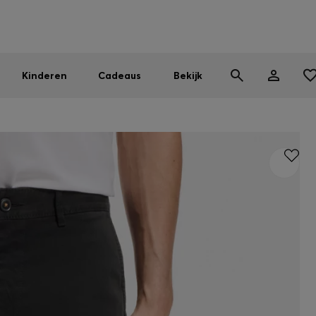
BOSS EXPERIENCE: Registreer om exclusieve voordelen te ont
Gratis verzending vanaf 99 €
Vind de dichtstbijzijnde store
|
Gratis retourzending
Kinderen
Cadeaus
Bekijk