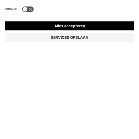
SLIM-FIT POLO VAN STRETCHKATOEN MET
LOGOPATCH
89,95 €
Prijs incl. btw
Slim-fit
Online Special
Kleur:
Rood
+
16
Online uitverkocht
Nog steeds geïnteresseerd? Krijg een bericht zodra dit artikel weer
op voorraad is.
STUUR MIJ EEN BERICHT