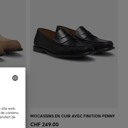
MOCASSINS EN CUIR SUÉDÉ AVEC FINITIONS EN CUIR
MOCASSINS EN CUIR AVEC FINITION PENNY
 votre
Achat rapide
(Sélectionnez votre
CHF 249.00
taille)