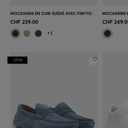
MOCASSINS EN CUIR SUÉDÉ AVEC FINITION PENNY LOGO
Achat rapide
(Sélectionnez votre
Achat r
CHF 239.00
CHF 249.0
taille)
taille)
+
1
-29%