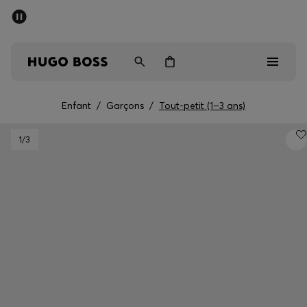
SOLDES D’ÉTÉ
Livraison offerte dès CHF 99
Homme
Femme
Enfant
Enfant
/
Garçons
/
Tout-petit (1–3 ans)
Homme
1
/3
Femme
Enfant
Cadeaux
Découvrez
Soldes