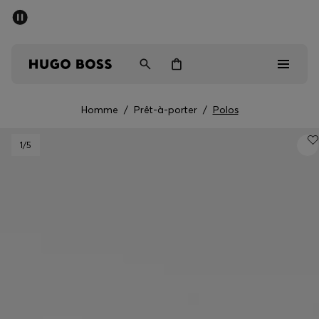
SOLDES D’ÉTÉ
Livraison offerte dès CHF 99
Homme
Femme
Enfant
Homme
/
Prêt-à-porter
/
Polos
Homme
1
/5
Femme
Enfant
Cadeaux
Découvrez
Soldes