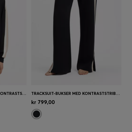
SWEATSHIRT MED V-HALS OG KONTRASTSTRIBER PÅ ÆRMERNE
TRACKSUIT-BUKSER MED KONTRASTSTRIBE I SIDESØMMENE
se)
Hurtigkøb
(Vælg din størrelse)
kr 799,00