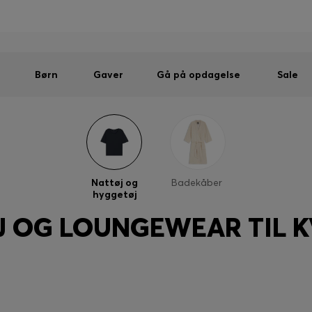
Mænd
Kvinder
Børn
SUMMER SALE
Sendes gratis ved køb over kr 699,00
|
Gratis returnering
Børn
Gaver
Gå på opdagelse
Sale
Nattøj og
Badekåber
hyggetøj
J OG LOUNGEWEAR TIL K