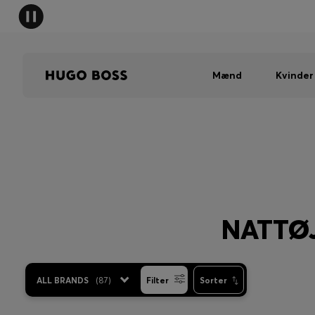
Mænd
Kvinder
NATTØ
ALL BRANDS
(
87
)
Filter
Sorter