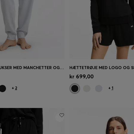
TRACKSUITBUKSER MED MANCHETTER OG SNORETRÆK I LINNINGEN MED SIGNATURE-STRIPE
øb
(Vælg din størrelse)
Hurtigkøb
(Vælg din størrel
kr 699,00
+
2
+
1