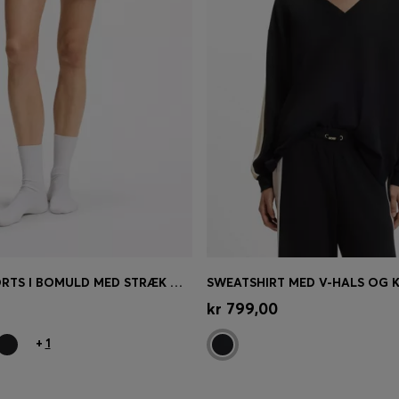
PYJAMASSHORTS I BOMULD MED STRÆK OG BRANDEDE LØBESNORE
øb
(Vælg din størrelse)
Hurtigkøb
(Vælg din størrel
kr 799,00
+
1