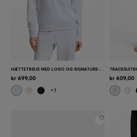
HÆTTETRØJE MED LOGO OG SIGNATURE-STRIPE-SNØRER
Hurtigkøb
(Vælg din størrelse)
Hurtigk
kr 699,00
kr 609,00
+
1