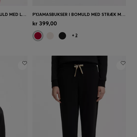
PYJAMAS-T-SHIRT I STRÆKBOMULD MED LOGOPRINT
PYJAMASBUKSER I BOMULD MED STRÆK MED SNØRE I TALJEN OG LOGODETALJE
se)
Hurtigkøb
(Vælg din størrelse)
kr 399,00
+
2