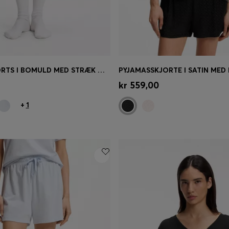
PYJAMASSHORTS I BOMULD MED STRÆK OG BRANDEDE LØBESNORE
øb
(Vælg din størrelse)
Hurtigkøb
(Vælg din størrel
kr 559,00
+
1