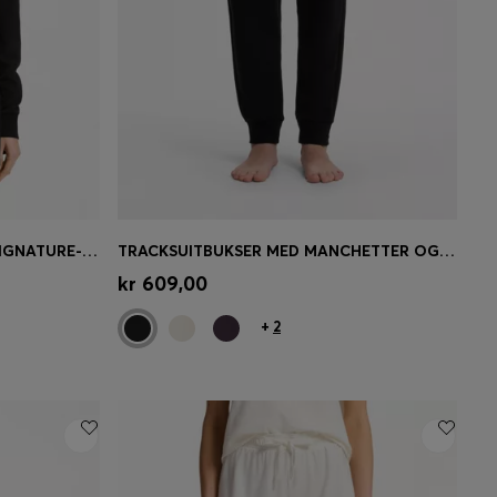
HÆTTETRØJE MED LOGO OG SIGNATURE-STRIPE-SNØRER
TRACKSUITBUKSER MED MANCHETTER OG SNORETRÆK I LINNINGEN MED SIGNATURE-STRIPE
se)
Hurtigkøb
(Vælg din størrelse)
kr 609,00
+
2