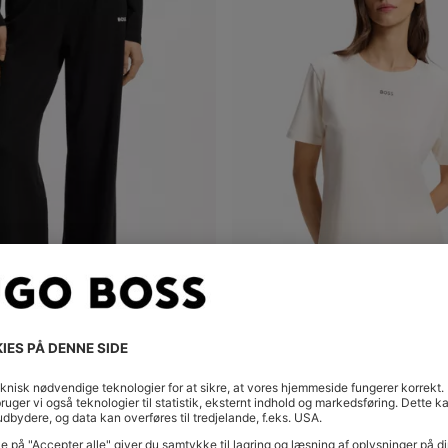
PYJAMASBUKSER I BOMULD MED STRÆK MED SNØRE I TALJEN OG LOGODETALJE
øb
(Vælg din størrelse)
Hurtigkøb
(Vælg din størrel
kr 299,00