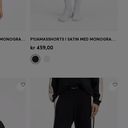
PYJAMASSKJORTE I SATIN MED MONOGRAMJACQUARD
PYJAMASSHORTS I SATIN MED MONOGRAMMØNSTRET JACQUARD
se)
Hurtigkøb
(Vælg din størrelse)
kr 459,00