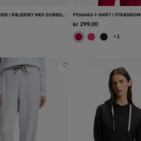
PYJAMASBUKSER I RIBJERSEY MED DOBBELT B-MONOGRAM
øb
(Vælg din størrelse)
Hurtigkøb
(Vælg din størrel
kr 299,00
+
2