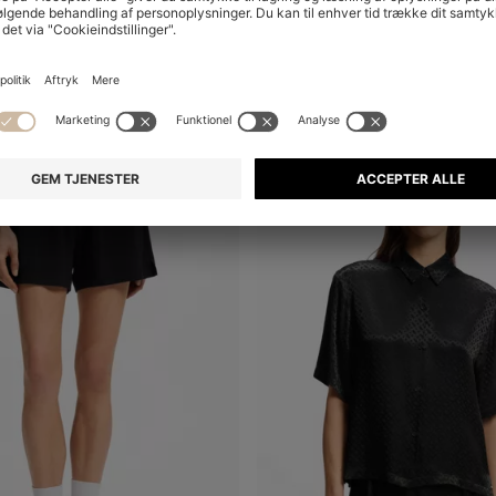
+
2
+
2