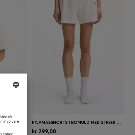
PYJAMAS-T-SHIRT I STRÆKBOMULD MED LOGOPRINT
PYJAMASSHORTS I BOMULD MED STRÆK OG BRANDEDE LØBESNORE
se)
Hurtigkøb
(Vælg din størrelse)
kr 299,00