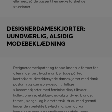
eller ned, så de passer til en række forskellige
situationer.
DESIGNERDAMESKJORTER:
UUNDVÆRLIG, ALSIDIG
MODEBEKLÆDNING
Designerdameskjorter og toppe løser alle former for
dilemmaer om, hvad man bør tage på. Fra
kontorklare, skræddersyede dameskjorter med slank
pasform og camisole-design til luftige
silkedameskjorter med feminine slips, tilbyder
kollektionen et eksklusivt udvalg af dyre-, blandet
ternet-, slange- og blomstertryk, så du med garanti
finder den perfekte beklædning, som du kan
kombinere med dine yndlingsnederdele, jeans,