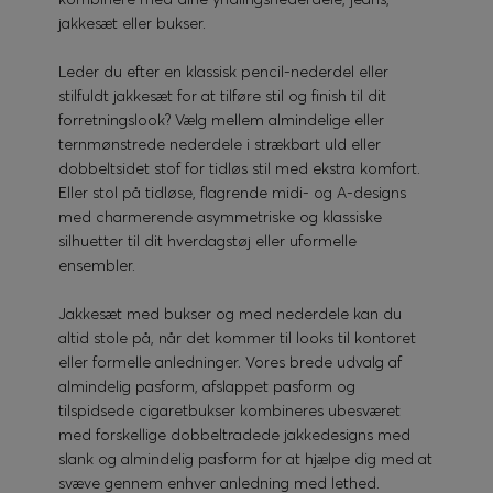
jakkesæt eller bukser.
Leder du efter en klassisk pencil-nederdel eller
stilfuldt jakkesæt for at tilføre stil og finish til dit
forretningslook? Vælg mellem almindelige eller
ternmønstrede nederdele i strækbart uld eller
dobbeltsidet stof for tidløs stil med ekstra komfort.
Eller stol på tidløse, flagrende midi- og A-designs
med charmerende asymmetriske og klassiske
silhuetter til dit hverdagstøj eller uformelle
ensembler.
Jakkesæt med bukser og med nederdele kan du
altid stole på, når det kommer til looks til kontoret
eller formelle anledninger. Vores brede udvalg af
almindelig pasform, afslappet pasform og
tilspidsede cigaretbukser kombineres ubesværet
med forskellige dobbeltradede jakkedesigns med
slank og almindelig pasform for at hjælpe dig med at
svæve gennem enhver anledning med lethed.