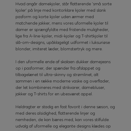
Hvad angår damekjoler, står flatterende 'små sorte
kjoler' på linje med kontorklare kjoler med slank
pasform og korte kjoler uden ærmer med
matchende jakker, mens vores uformelle kjoler til
damer er sprængfyldte med fristende muligheder,
lige fra A-line-kjoler, midi-kjoler og T-shirtkjoler til
slå-om-designs, upåklageligt udformet i luksuriøse
blonder, imiteret læder, blomstertryk og mere.
I den uformelle ende af skalaen dukker damejeans
op i pasformer, der spænder fra afslappet og
tilbagelænet til ultra-skinny og strømlinet, alt
sammen i en række moderne vaske og overflader,
der let kombineres med strikvarer, damebluser,
jakker og T-shirts for en ubesværet appel.
Heldragter er stadig en fast favorit i denne sæson, og
med deres alsidighed, flatterende linjer og
nemheden, de kan bæres med, kan vores stilfulde
udvalg af uformelle og elegante designs klædes op