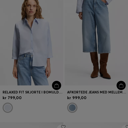
Log ind / registrer
Favorit (
Varer)
FAQ & Hjælp
Find butik
Sprog (
DK DKK
)
RELAXED FIT SKJORTE I BOMULDSPOPLIN MED KIMONOÆRMER
AFKORTEDE JEANS MED MELLEMHØJ TALJE OG RELAXED FIT
kr 799,00
kr 999,00