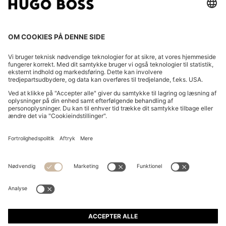
SKIFT LAND:
Indgive fortrydelse
Ofte stillede spørgsmål
Forlag
Databeskyttelseserklæring
Erklæring om tilgængelighed
Databeskyttelseserklæring for HUGO BOSS EXPERIENCE
Databeskyttelseserklæring for HUGO BOSS-nyhedsbrev
Vilkår og betingelser
Vilkår og betingelser for HUGO BOSS EXPERIENCE
Brugsvilkår
Cookieindstillinger
App