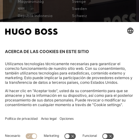
Magyarország
Sverige
भारत
Sweden
Republik Indonesia
Schweiz
Ireland
Suisse
יִשְׂרָאֵל
Switzerland
Italia
Svizzera
Italy
台灣地區
日本
ประเทศไทย
Japan
الجمهورية التونسية
الإمارات العربية المتحدة
الكويت
Latvija
United Kingdom
Lietuva
United States
Lëtzebuerg
Estados Unidos
中國澳門特別行政區
Cộng hòa Xã hội chủ nghĩa
Việt Nam
Malaysia
Ir-Repubblika ta' Malta
DESCUBRIR