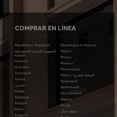
COMPRAR EN LÍNEA
Republika e Shqipërisë
République de Maurice
الجمهورية الجَزائرية الديمقراطية
México
الشعبية
Mexico
Andorra
Monaco
Australia
Монтенегро
Österreich
Maroc / المملكة المغربية
Austria
Nederland
البحرين
Netherlands
België
New Zealand
Belgique
Nigeria
Belgium
Norge
Brasil
سلطنة عمان
Bulgaria