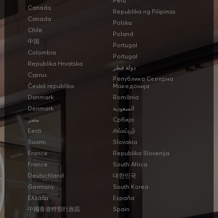
Perú
Canada
Republika ng Pilipinas
Canada
Polska
Chile
Poland
中国
Portugal
Colombia
Portugal
Republika Hrvatska
دولة قطر
Cyprus
Република Северна
Česká republika
Македонија
Danmark
România
Denmark
السعودية
مصر
Србија
Eesti
சிங்கப்பூர்
Suomi
Slovakia
France
Republika Slovenija
France
South Africa
Deutschland
대한민국
Germany
South Korea
Ελλάδα
España
中國香港特別行政區
Spain