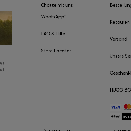
Chatte mit uns
Bestellun
WhatsApp*
Retouren
FAQ & Hilfe
Versand
Store Locator
S
Unsere Se
ng
nd
Geschenk
HUGO BOS
FAQ & HILFE
OMNIC