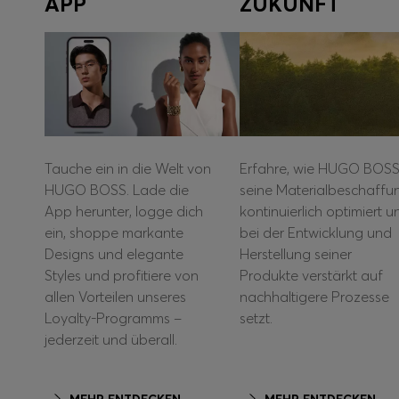
APP
ZUKUNFT
Tauche ein in die Welt von
Erfahre, wie HUGO BOS
HUGO BOSS. Lade die
seine Materialbeschaffu
App herunter, logge dich
kontinuierlich optimiert u
ein, shoppe markante
bei der Entwicklung und
Designs und elegante
Herstellung seiner
Styles und profitiere von
Produkte verstärkt auf
allen Vorteilen unseres
nachhaltigere Prozesse
Loyalty-Programms –
setzt.
jederzeit und überall.
MEHR ENTDECKEN
MEHR ENTDECKEN