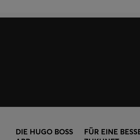
Werde Teil der HUGO BOSS EXPERIENCE
Registriere dich und sichere dir exklusive Angebote und
Einloggen/Registrieren
DIE HUGO BOSS
FÜR EINE BESS