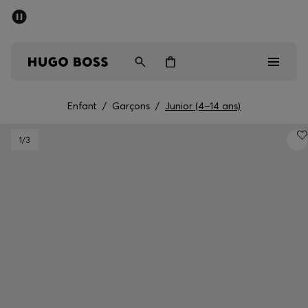
Dernières offres
Livraison offerte dès 79 €
Homme
Femme
Enfant
Enfant
/
Garçons
/
Junior (4–14 ans)
Dernières offres
1
/3
Homme
Femme
Enfant
Cadeaux
Découvrez