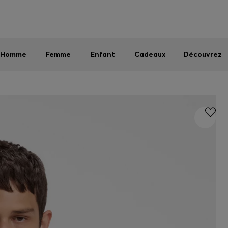
Homme
Femme
Enfant
Dernières offres
Livraison offerte dès 79 €
|
Retours offerts
Homme
Femme
Enfant
Cadeaux
Découvrez