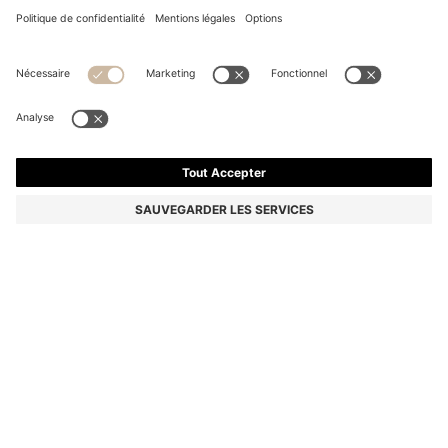
CHEMISE SLIM FIT EN POPELINE DE COTON
MÉLANGÉ FACILE À REPASSER
129,95 €
Le prix inclut la TVA
Slim
Couleur:
Noir
+
1
Livraison en
3 à 4 jours ouvrables
TAILLE