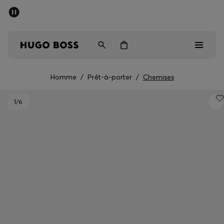
Dernières offres
Livraison offerte dès 79 €
Homme
Femme
Enfant
Homme
/
Prêt-à-porter
/
Chemises
Dernières offres
1
/6
Homme
Femme
Enfant
Cadeaux
Découvrez