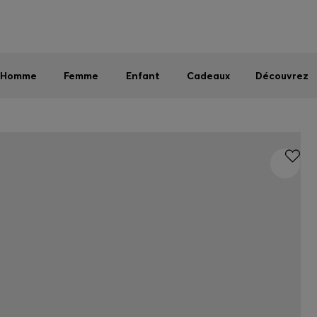
Homme
Femme
Enfant
Dernières offres
Livraison offerte dès 79 €
|
Retours offerts
Homme
Femme
Enfant
Cadeaux
Découvrez