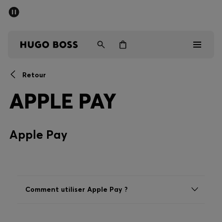
Dernières offres
Livraison offerte dès 79 €
Homme
Femme
Enfant
Retour
Dernières offres
APPLE PAY
Homme
Apple Pay
Femme
Enfant
Cadeaux
Comment utiliser Apple Pay ?
Découvrez