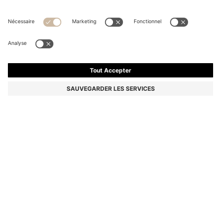
EAU DE PARFUM BOSS THE SCENT MAGNETIC,
100 ML
135,00 €
Le prix inclut la TVA
Prix de base 135,00 €/100 ml
Couleur:
100 ml
En rupture de stock en ligne
Cet article vous intéresse ? Recevez une alerte si ce produit est à
nouveau disponible.