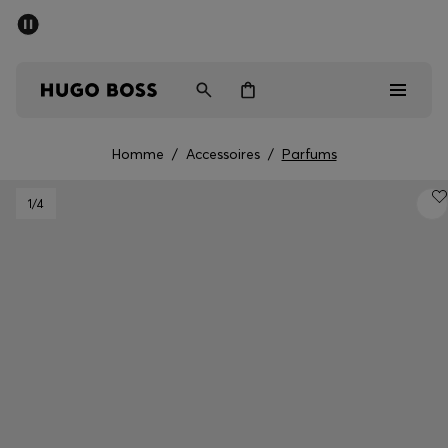
Dernières offres
Livraison offerte dès 79 €
Homme
Femme
Enfant
Homme
/
Accessoires
/
Parfums
Dernières offres
1
/4
Homme
Femme
Enfant
Cadeaux
Découvrez