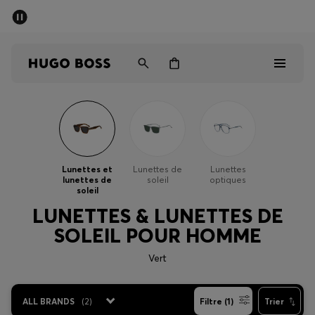
Dernières offres
Livraison offerte dès 79 €
Homme
Femme
Enfant
Dernières offres
Homme
Lunettes et
Lunettes de
Lunettes
lunettes de
soleil
optiques
Femme
soleil
LUNETTES & LUNETTES DE
Enfant
SOLEIL POUR HOMME
Cadeaux
Vert
Découvrez
ALL BRANDS
(
2
)
Filtre (1)
Trier