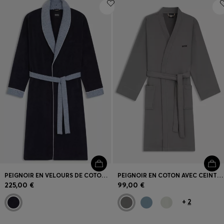
Connexion / Inscription
Favoris (
Articles)
FAQ et aide
Magasins
Langue (
FR €
)
PEIGNOIR EN VELOURS DE COTON MARINE À FINITIONS TEXTURÉES
PEIGNOIR EN COTON AVEC CEINTURE À RAYURES EMBLÉMATIQUES
225,00 €
99,00 €
+
2