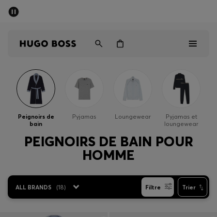
Dernières offres
Livraison offerte dès 79 €
Homme
Femme
Enfant
Dernières offres
Homme
Peignoirs de
Pyjamas
Loungewear
Pyjamas et
bain
loungewear
Femme
PEIGNOIRS DE BAIN POUR
HOMME
Enfant
Cadeaux
ALL BRANDS
(
18
)
Filtre
Trier
Découvrez