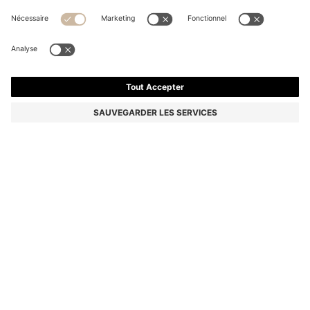
PARFUM INTENSE BOSS THE SCENT ELIXIR, 50 ML
118,00 €
Le prix inclut la TVA
Prix de base 236,00 €/100 ml
Couleur:
50 ml
Livraison en
3 à 4 jours ouvrables
TAILLE PCS.
AJOUTER AU PANIER