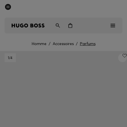
Dernières offres
Livraison offerte dès 79 €
Homme
Femme
Enfant
Homme
/
Accessoires
/
Parfums
Dernières offres
1
/4
Homme
Femme
Enfant
Cadeaux
Découvrez