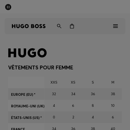
Dernières offres
Livraison offerte dès 79 €
Homme
Femme
Enfant
Dernières offres
Homme
VÊTEMENTS POUR FEMME
Femme
XXS
XS
S
M
Enfant
32
34
36
38
EUROPE (EU) *
4
6
8
10
Cadeaux
ROYAUME-UNI (UK) *
0
2
4
6
ÉTATS-UNIS (US) *
Découvrez
34
36
38
40
FRANCE