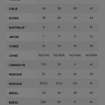
36
38
40
42
ITALIE
Connexion / Inscription
38
40
42
44
RUSSIE
Favoris (
Articles)
4
6
8
10
AUSTRALIE *
7
9
11
13
JAPON
FAQ et aide
Magasins
32
34
36
38
CORÉE
Langue (
FR €
)
155/76A
155/80A
160/84A
160/88A
16
CHINE
TTP
TP
P
M
CANADA FR
22
24
26
28
MEXIQUE
EECH
ECH
CH
M
MEXIQUE
34
36
38
40
BRÉSIL
EEP
EP
P
M
BRÉSIL