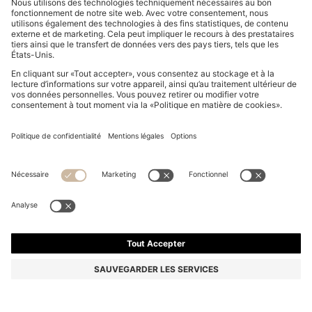
T-SHIRT EN COTON AVEC MOTIF BOXE POUR
ENFANT
De
45,00 €
27,00 €
Le prix inclut la TVA
-40%