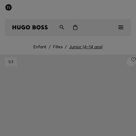
Dernières offres
Livraison offerte dès 79 €
Homme
Femme
Enfant
Enfant
/
Filles
/
Junior (4–14 ans)
Dernières offres
1
/3
Homme
Femme
Enfant
Cadeaux
Découvrez