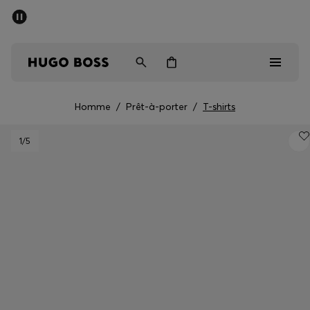
Dernières offres
Livraison offerte dès 79 €
Homme
Femme
Enfant
Homme
/
Prêt-à-porter
/
T-shirts
Dernières offres
1
/5
Homme
Femme
Enfant
Cadeaux
Découvrez