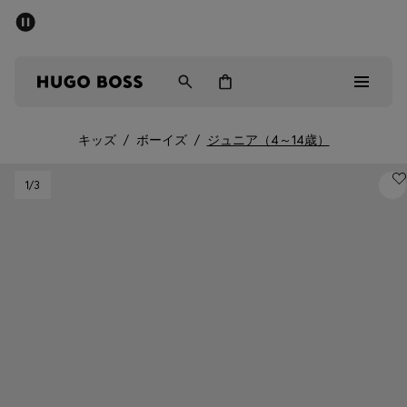
パブリックセール - 最大40%OFF
メンズ
ウィメンズ
キッズ
キッズ
/
ボーイズ
/
ジュニア（4～14歳）
パブリックセール
1
/3
メンズ
ウィメンズ
キッズ
ギフト
詳細を見る