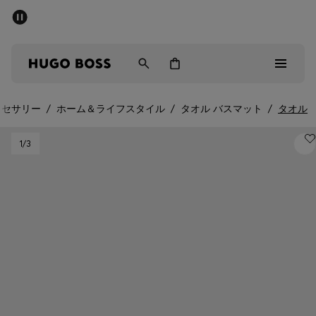
パブリックセール - 最大40%OFF
メンズ
ウィメンズ
キッズ
クセサリー
/
ホーム＆ライフスタイル
/
タオル バスマット
/
タオル
パブリックセール
1
/3
メンズ
ウィメンズ
キッズ
ギフト
詳細を見る