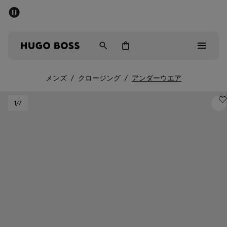
パブリックセール - 最大40%OFF
メンズ
ウィメンズ
キッズ
メンズ
/
クロージング
/
アンダーウエア
パブリックセール
1
/7
メンズ
ウィメンズ
キッズ
ギフト
詳細を見る