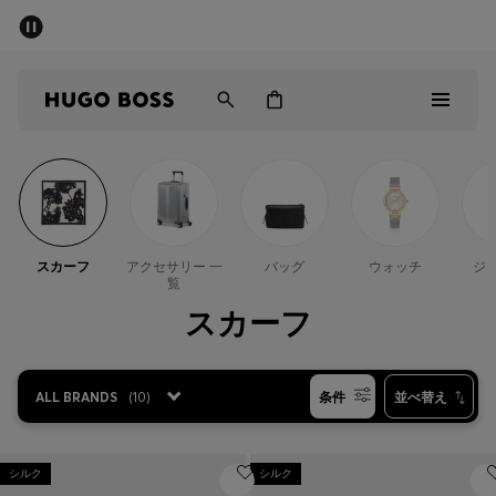
パブリックセール - 最大40%OFF
メンズ
ウィメンズ
キッズ
パブリックセール
メンズ
スカーフ
アクセサリー 一
バッグ
ウォッチ
ジ
覧
ウィメンズ
スカーフ
キッズ
ALL BRANDS
(
10
)
条件
並べ替え
ギフト
詳細を見る
シルク
シルク