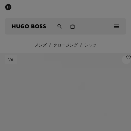
パブリックセール - 最大40%OFF
メンズ
ウィメンズ
キッズ
メンズ
/
クロージング
/
シャツ
パブリックセール
1
/6
メンズ
ウィメンズ
キッズ
ギフト
詳細を見る