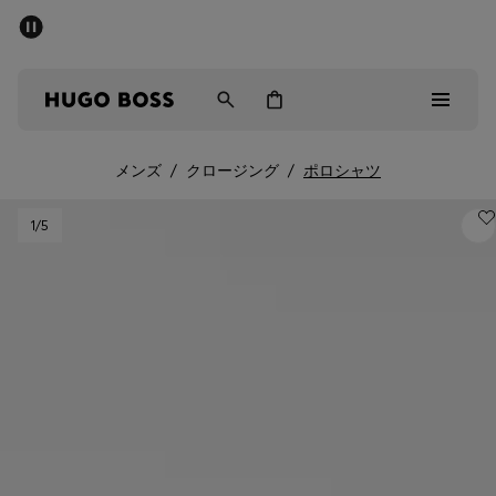
パブリックセール - 最大40%OFF
メンズ
ウィメンズ
キッズ
メンズ
/
クロージング
/
ポロシャツ
パブリックセール
1
/5
メンズ
ウィメンズ
キッズ
ギフト
詳細を見る