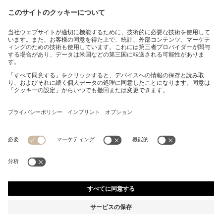
Tシャツ3枚セット ロゴエンブロイダリー コットン
¥ 10,450
¥ 10,450
消費税込み価格
カートに追加
レギュラーフィット
マルチパック