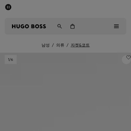
세일 - 최대 40% 할인
남성
여성
어린이
남성
/
의류
/
자켓&코트
Sale
1
/6
남성
여성
아동복
선물
컬렉션 보기