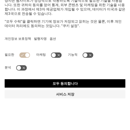
발수 다운 코트
₩ 1,050,000
₩ 1,050,000
₩ 735,000
제품 총 금액
나에게 알림
₩ 735,000
-30%
레귤러 핏
색상:
블랙