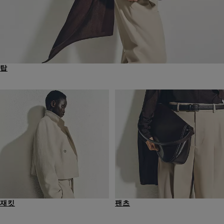
탑
재킷
팬츠