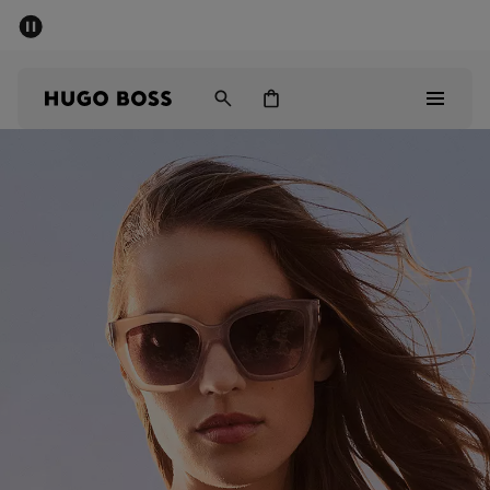
세일 - 최대 40% 할인
남성
여성
어린이
Sale
남성
여성
아동복
선물
컬렉션 보기