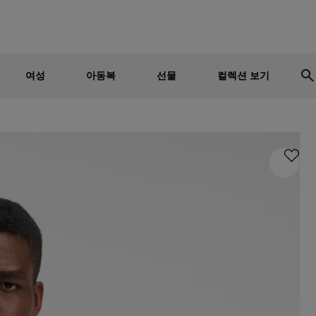
남성
여성
어린이
세일 - 최대 30% 할인
여성
아동복
선물
컬렉션 보기