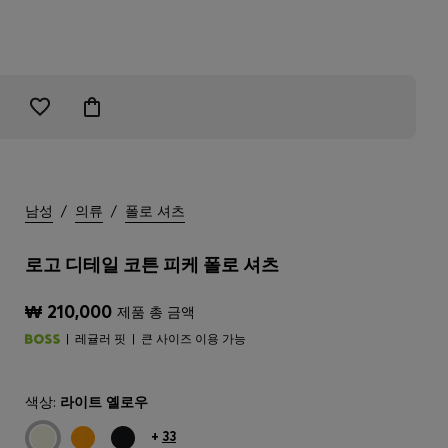
남성
/
의류
/
폴로 셔츠
로고 디테일 코튼 피케 폴로 셔츠
₩ 210,000
제품 총 금액
레귤러 핏
큰 사이즈 이용 가능
색상:
라이트 옐로우
+
33