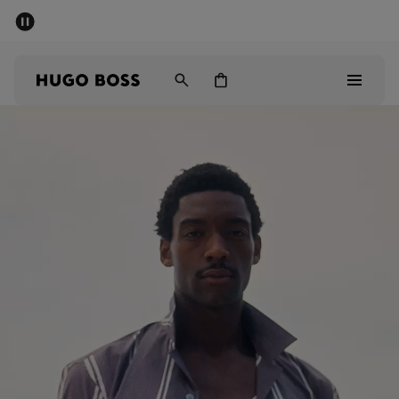
SALE
Gratis verzending vanaf € 79
Heren
Dames
Kinderen
Heren
Dames
Kinderen
Cadeaus
Bekijk
Sale