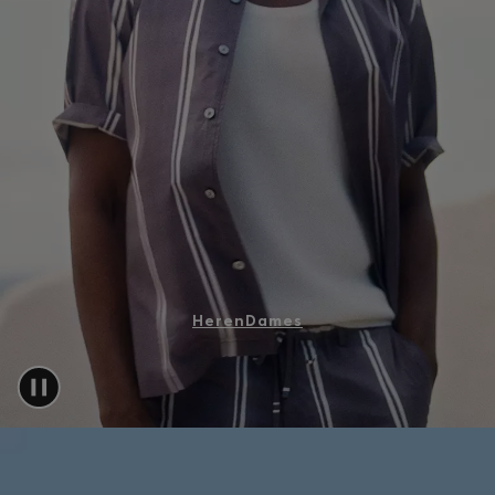
Inloggen / Registreren
Favoriet (
Artikelen)
FAQ & help en contact
Winkelzoeker
Taal (
NL €
)
Heren
Dames