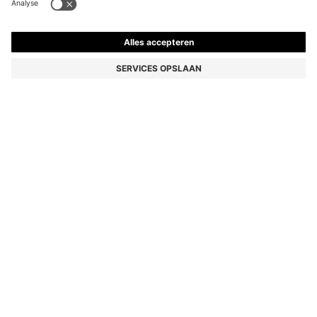
LEREN SNEAKERS MET VOERING DIE NARE GEURTJES
NEUTRALISEERT
€ 210,00
Prijs incl. btw
Kleur:
Zwart
+
1
Levering in
3-4 werkdagen
MAAT
VOEG TOE AAN WINKELMAND