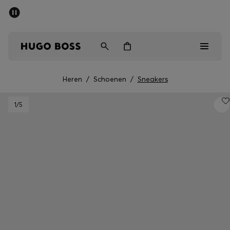
SALE
Gratis verzending vanaf € 79
Heren
Dames
Kinderen
Heren
/
Schoenen
/
Sneakers
Heren
1
/5
Dames
Kinderen
Cadeaus
Bekijk
Sale