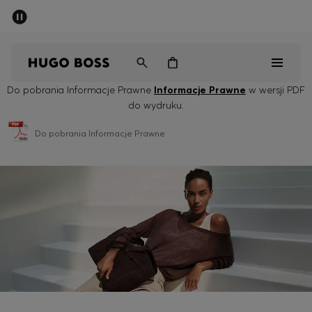
SUMMER SALE
Mężczyźni
Kobiety
Dzieci
Do pobrania Informacje Prawne
Informacje Prawne
w wersji PDF
do wydruku.
Mężczyźni
Do pobrania Informacje Prawne
Kobiety
Dzieci
Prezenty
Odkryj
Sale