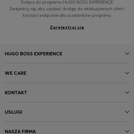
Dołącz do programu HUGO BOSS EXPERIENCE
Zarejestruj się, aby uzyskać dostęp do ekskluzywnych ofert i
korzyści wyłącznie dla uczestników programu
Zaloguj się / Zarejestruj się
Zarejestruj się
Ulubione (
Artykuły)
Kontakt i Obsługa klienta
HUGO BOSS EXPERIENCE
Wyszukiwarka sklepów
Język (
PL zł
)
WE CARE
KONTAKT
USŁUGI
NASZA FIRMA