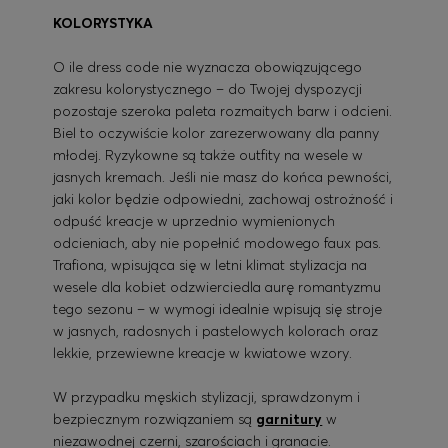
KOLORYSTYKA
O ile dress code nie wyznacza obowiązującego
zakresu kolorystycznego – do Twojej dyspozycji
pozostaje szeroka paleta rozmaitych barw i odcieni.
Biel to oczywiście kolor zarezerwowany dla panny
młodej. Ryzykowne są także outfity na wesele w
jasnych kremach. Jeśli nie masz do końca pewności,
jaki kolor będzie odpowiedni, zachowaj ostrożność i
odpuść kreacje w uprzednio wymienionych
odcieniach, aby nie popełnić modowego faux pas.
Trafiona, wpisująca się w letni klimat stylizacja na
wesele dla kobiet odzwierciedla aurę romantyzmu
tego sezonu – w wymogi idealnie wpisują się stroje
w jasnych, radosnych i pastelowych kolorach oraz
lekkie, przewiewne kreacje w kwiatowe wzory.
W przypadku męskich stylizacji, sprawdzonym i
bezpiecznym rozwiązaniem są
garnitury
w
niezawodnej czerni, szarościach i granacie.