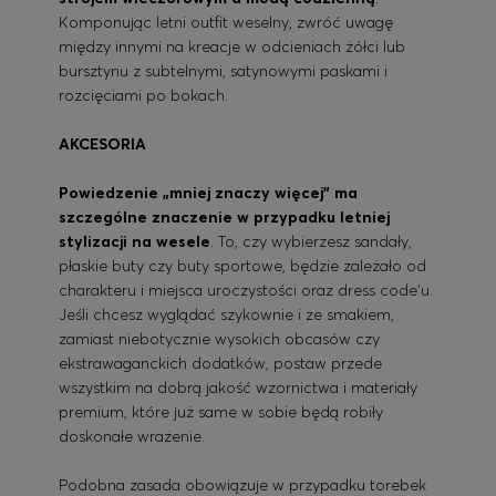
Komponując letni outfit weselny, zwróć uwagę
między innymi na kreacje w odcieniach żółci lub
bursztynu z subtelnymi, satynowymi paskami i
rozcięciami po bokach.
AKCESORIA
Powiedzenie „mniej znaczy więcej” ma
szczególne znaczenie w przypadku letniej
stylizacji na wesele
. To, czy wybierzesz sandały,
płaskie buty czy buty sportowe, będzie zależało od
charakteru i miejsca uroczystości oraz dress code’u.
Jeśli chcesz wyglądać szykownie i ze smakiem,
zamiast niebotycznie wysokich obcasów czy
ekstrawaganckich dodatków, postaw przede
wszystkim na dobrą jakość wzornictwa i materiały
premium, które już same w sobie będą robiły
doskonałe wrażenie.
Podobna zasada obowiązuje w przypadku torebek