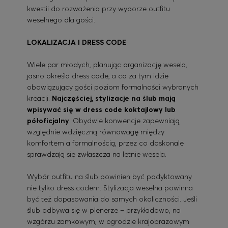
kwestii do rozważenia przy wyborze outfitu
weselnego dla gości.
LOKALIZACJA I DRESS CODE
Wiele par młodych, planując organizację wesela,
jasno określa dress code, a co za tym idzie
obowiązujący gości poziom formalności wybranych
kreacji.
Najczęściej, stylizacje na ślub mają
wpisywać się w dress code koktajlowy lub
półoficjalny
. Obydwie konwencje zapewniają
względnie wdzięczną równowagę między
komfortem a formalnością, przez co doskonale
sprawdzają się zwłaszcza na letnie wesela.
Wybór outfitu na ślub powinien być podyktowany
nie tylko dress codem. Stylizacja weselna powinna
być też dopasowania do samych okoliczności. Jeśli
ślub odbywa się w plenerze – przykładowo, na
wzgórzu zamkowym, w ogrodzie krajobrazowym