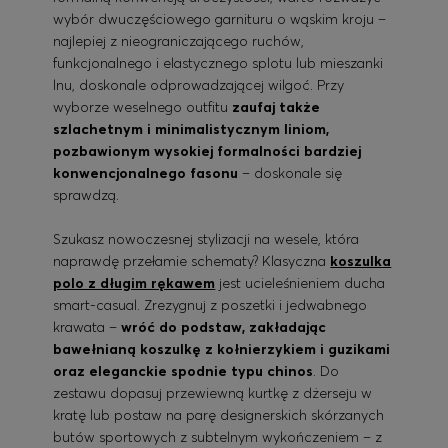
wybór dwuczęściowego garnituru o wąskim kroju –
najlepiej z nieograniczającego ruchów,
funkcjonalnego i elastycznego splotu lub mieszanki
lnu, doskonale odprowadzającej wilgoć. Przy
wyborze weselnego outfitu
zaufaj także
szlachetnym i minimalistycznym liniom,
pozbawionym wysokiej formalności bardziej
konwencjonalnego fasonu
– doskonale się
sprawdzą.
Szukasz nowoczesnej stylizacji na wesele, która
naprawdę przełamie schematy? Klasyczna
koszulka
polo z długim rękawem
jest ucieleśnieniem ducha
smart-casual. Zrezygnuj z poszetki i jedwabnego
krawata –
wróć do podstaw, zakładając
bawełnianą koszulkę z kołnierzykiem i guzikami
oraz eleganckie spodnie typu chinos
. Do
zestawu dopasuj przewiewną kurtkę z dżerseju w
kratę lub postaw na parę designerskich skórzanych
butów sportowych z subtelnym wykończeniem – z