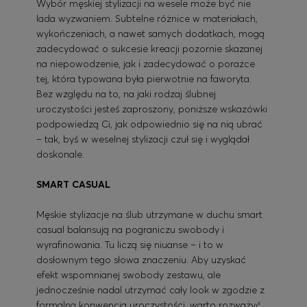
Wybór męskiej stylizacji na wesele może być nie
lada wyzwaniem. Subtelne różnice w materiałach,
wykończeniach, a nawet samych dodatkach, mogą
zadecydować o sukcesie kreacji pozornie skazanej
na niepowodzenie, jak i zadecydować o porażce
tej, która typowana była pierwotnie na faworyta.
Bez względu na to, na jaki rodzaj ślubnej
uroczystości jesteś zaproszony, poniższe wskazówki
podpowiedzą Ci, jak odpowiednio się na nią ubrać
– tak, byś w weselnej stylizacji czuł się i wyglądał
doskonale.
SMART CASUAL
Męskie stylizacje na ślub utrzymane w duchu smart
casual balansują na pograniczu swobody i
wyrafinowania. Tu liczą się niuanse – i to w
dosłownym tego słowa znaczeniu. Aby uzyskać
efekt wspomnianej swobody zestawu, ale
jednocześnie nadal utrzymać cały look w zgodzie z
formalną konwencją uroczystości, warto rozważyć