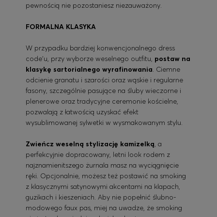
pewnością nie pozostaniesz niezauważony.
FORMALNA KLASYKA
W przypadku bardziej konwencjonalnego dress
code'u, przy wyborze weselnego outfitu,
postaw na
klasykę sartorialnego wyrafinowania
. Ciemne
odcienie granatu i szarości oraz wąskie i regularne
fasony, szczególnie pasujące na śluby wieczorne i
plenerowe oraz tradycyjne ceremonie kościelne,
pozwalają z łatwością uzyskać efekt
wysublimowanej sylwetki w wysmakowanym stylu.
Zwieńcz weselną stylizację kamizelką
, a
perfekcyjnie dopracowany, letni look rodem z
najznamienitszego żurnala masz na wyciągnięcie
ręki. Opcjonalnie, możesz też postawić na smoking
z klasycznymi satynowymi akcentami na klapach,
guzikach i kieszeniach. Aby nie popełnić ślubno-
modowego faux pas, miej na uwadze, że smoking