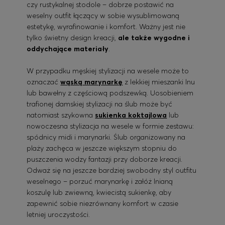
czy rustykalnej stodole – dobrze postawić na
weselny outfit łączący w sobie wysublimowaną
estetykę, wyrafinowanie i komfort. Ważny jest nie
tylko świetny design kreacji,
ale także wygodne i
oddychające materiały
.
W przypadku męskiej stylizacji na wesele może to
oznaczać
wąską marynarkę
z lekkiej mieszanki lnu
lub bawełny z częściową podszewką. Uosobieniem
trafionej damskiej stylizacji na ślub może być
natomiast szykowna
sukienka koktajlowa
lub
nowoczesna stylizacja na wesele w formie zestawu:
spódnicy midi i marynarki. Ślub organizowany na
plaży zachęca w jeszcze większym stopniu do
puszczenia wodzy fantazji przy doborze kreacji.
Odważ się na jeszcze bardziej swobodny styl outfitu
weselnego – porzuć marynarkę i załóż lnianą
koszulę lub zwiewną, kwiecistą sukienkę, aby
zapewnić sobie niezrównany komfort w czasie
letniej uroczystości.