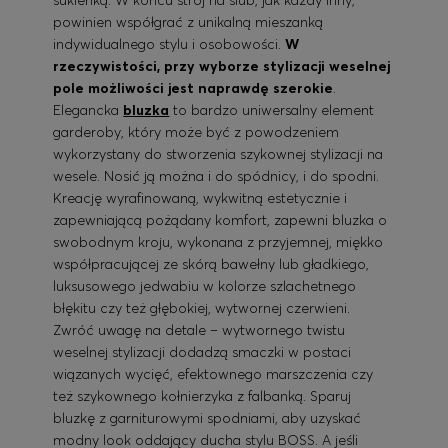
powinien współgrać z unikalną mieszanką
indywidualnego stylu i osobowości.
W
rzeczywistości, przy wyborze stylizacji weselnej
pole możliwości jest naprawdę szerokie
.
Elegancka
bluzka
to bardzo uniwersalny element
garderoby, który może być z powodzeniem
wykorzystany do stworzenia szykownej stylizacji na
wesele. Nosić ją można i do spódnicy, i do spodni.
Kreację wyrafinowaną, wykwitną estetycznie i
zapewniającą pożądany komfort, zapewni bluzka o
swobodnym kroju, wykonana z przyjemnej, miękko
współpracującej ze skórą bawełny lub gładkiego,
luksusowego jedwabiu w kolorze szlachetnego
błękitu czy też głębokiej, wytwornej czerwieni.
Zwróć uwagę na detale – wytwornego twistu
weselnej stylizacji dodadzą smaczki w postaci
wiązanych wycięć, efektownego marszczenia czy
też szykownego kołnierzyka z falbanką. Sparuj
bluzkę z garniturowymi spodniami, aby uzyskać
modny look oddający ducha stylu BOSS. A jeśli