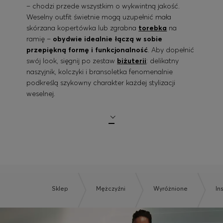
– chodzi przede wszystkim o wykwintną jakość.
Weselny outfit świetnie mogą uzupełnić mała
skórzana kopertówka lub zgrabna
torebka
na
ramię –
obydwie idealnie łączą w sobie
przepiękną formę i funkcjonalność
. Aby dopełnić
swój look, sięgnij po zestaw
biżuterii
: delikatny
naszyjnik, kolczyki i bransoletka fenomenalnie
podkreślą szykowny charakter każdej stylizacji
weselnej.
Sklep
Mężczyźni
Wyróżnione
In