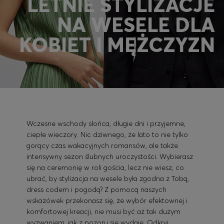
LETNIE STYLIZACJE
NA WESELE DLA
Zaloguj się / Zarejestruj się
KOBIET I MĘŻCZYZN
Ulubione (
Artykuły)
Kontakt i Obsługa klienta
Wyszukiwarka sklepów
Język (
PL zł
)
Wczesne wschody słońca, długie dni i przyjemne,
ciepłe wieczory. Nic dziwnego, że lato to nie tylko
gorący czas wakacyjnych romansów, ale także
intensywny sezon ślubnych uroczystości. Wybierasz
się na ceremonię w roli gościa, lecz nie wiesz, co
ubrać, by stylizacja na wesele była zgodna z Tobą,
dress codem i pogodą? Z pomocą naszych
wskazówek przekonasz się, że wybór efektownej i
komfortowej kreacji, nie musi być aż tak dużym
wyzwaniem, jak z pozoru się wydaje. Odkryj