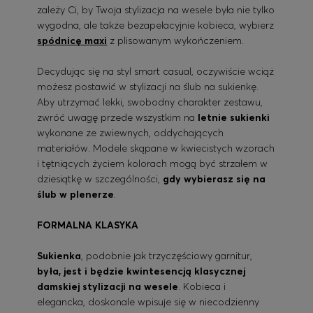
zależy Ci, by Twoja stylizacja na wesele była nie tylko
wygodna, ale także bezapelacyjnie kobieca, wybierz
spódnicę maxi
z plisowanym wykończeniem.
Decydując się na styl smart casual, oczywiście wciąż
możesz postawić w stylizacji na ślub na sukienkę.
Aby utrzymać lekki, swobodny charakter zestawu,
zwróć uwagę przede wszystkim na
letnie sukienki
wykonane ze zwiewnych, oddychających
materiałów. Modele skąpane w kwiecistych wzorach
i tętniących życiem kolorach mogą być strzałem w
dziesiątkę w szczególności,
gdy wybierasz się na
ślub w plenerze
.
FORMALNA KLASYKA
Sukienka
, podobnie jak trzyczęściowy garnitur,
była, jest i będzie kwintesencją klasycznej
damskiej stylizacji na wesele
. Kobieca i
elegancka, doskonale wpisuje się w niecodzienny