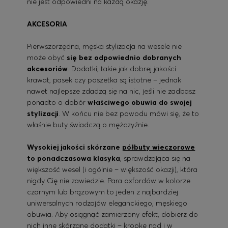
nie jest odpowiedni na każdą okazję.
AKCESORIA
Pierwszorzędna, męska stylizacja na wesele nie
może obyć
się bez odpowiednio dobranych
akcesoriów
. Dodatki, takie jak dobrej jakości
krawat, pasek czy poszetka są istotne – jednak
nawet najlepsze zdadzą się na nic, jeśli nie zadbasz
ponadto o dobór
właściwego obuwia do swojej
stylizacji
. W końcu nie bez powodu mówi się, że to
właśnie buty świadczą o mężczyźnie.
Wysokiej jakości skórzane
półbuty wieczorowe
to ponadczasowa klasyka
, sprawdzająca się na
większość wesel (i ogólnie – większość okazji), która
nigdy Cię nie zawiedzie. Para oxfordów w kolorze
czarnym lub brązowym to jeden z najbardziej
uniwersalnych rodzajów eleganckiego, męskiego
obuwia. Aby osiągnąć zamierzony efekt, dobierz do
nich inne skórzane dodatki – kropkę nad i w