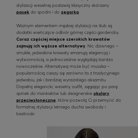
stylizacji weselnej postawią klasyczny skórzany
pasek
do spodni i do
zegarka
.
Ważnym elementem męskiej stylizacji na ślub są
dodatki wieńczące odbiór górnej części garderoby.
Coraz częściej miejsce szerokich krawatów
zajmują ich węższe alternatywy
. Nic dziwnego –
smukłe, jedwabne krawaty emanują elegancją i
wytwornością, a jednocześnie wyglądają bardzo
nowocześnie. Alternatywą może być muszka –
popularnością cieszy się zarówno ta z tradycyjnego
jedwabiu, jak i bardziej wyrazistego aksamitu.
Dopełnij elegancki, weselny outfit, sięgając po parę
spinek do mankietów lub designerskie
okulary
przeciwsłoneczne
, które pozwolą Ci przemycić do
formalnej stylizacji letniego ducha swobody i
beztroski.