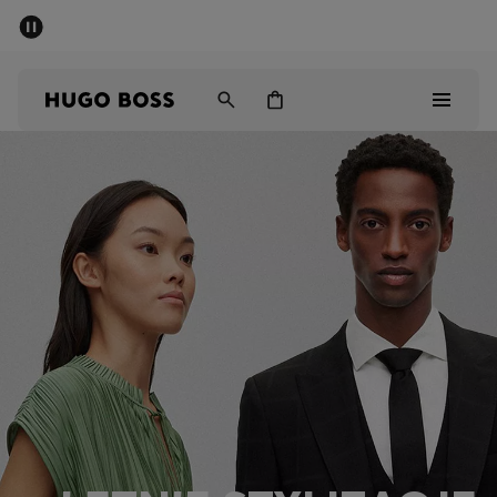
SUMMER SALE
Mężczyźni
Kobiety
Dzieci
Mężczyźni
Kobiety
Dzieci
Prezenty
Odkryj
Sale