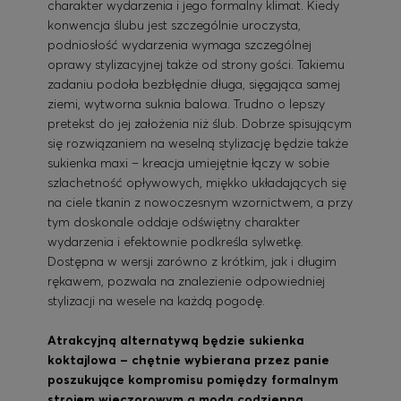
charakter wydarzenia i jego formalny klimat. Kiedy
konwencja ślubu jest szczególnie uroczysta,
podniosłość wydarzenia wymaga szczególnej
oprawy stylizacyjnej także od strony gości. Takiemu
zadaniu podoła bezbłędnie długa, sięgająca samej
ziemi, wytworna suknia balowa. Trudno o lepszy
pretekst do jej założenia niż ślub. Dobrze spisującym
się rozwiązaniem na weselną stylizację będzie także
sukienka maxi – kreacja umiejętnie łączy w sobie
szlachetność opływowych, miękko układających się
na ciele tkanin z nowoczesnym wzornictwem, a przy
tym doskonale oddaje odświętny charakter
wydarzenia i efektownie podkreśla sylwetkę.
Dostępna w wersji zarówno z krótkim, jak i długim
rękawem, pozwala na znalezienie odpowiedniej
stylizacji na wesele na każdą pogodę.
Atrakcyjną alternatywą będzie sukienka
koktajlowa – chętnie wybierana przez panie
poszukujące kompromisu pomiędzy formalnym
strojem wieczorowym a modą codzienną
.