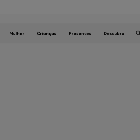
Homem
Mulher
Crianças
SALDOS DE VERÃO
Mulher
Crianças
Presentes
Descubra