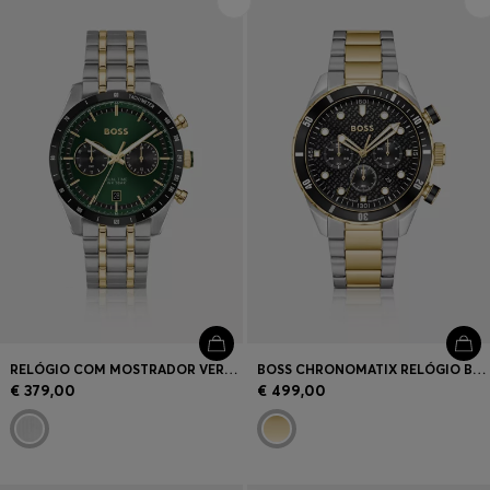
Login / Registar
Favorito (
Artigos)
Contacto e Serviço
Localizador de lojas
Língua (
PT €
)
RELÓGIO COM MOSTRADOR VERDE E BRACELETE DE DOIS TONS
BOSS CHRONOMATIX RELÓGIO BICOLOR COM MOSTRADOR COM TEXTURA DE MONOGRAMA
€ 379,00
€ 499,00