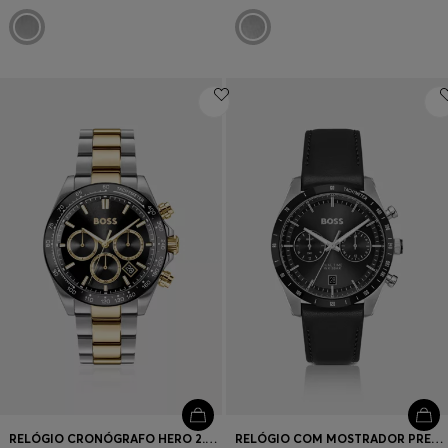
RELÓGIO CRONÓGRAFO HERO 2.0 COM MOSTRADOR PRETO E BRACELETE COM DOIS TONS
RELÓGIO COM MOSTRADOR PRETO E BRACELETE EM PELE PRETA