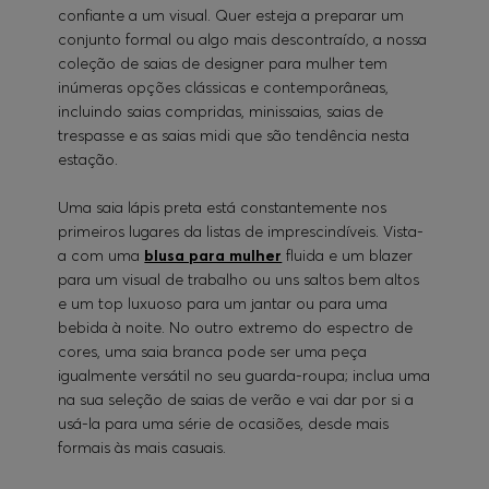
confiante a um visual. Quer esteja a preparar um
conjunto formal ou algo mais descontraído, a nossa
coleção de saias de designer para mulher tem
inúmeras opções clássicas e contemporâneas,
incluindo saias compridas, minissaias, saias de
trespasse e as saias midi que são tendência nesta
estação.
Uma saia lápis preta está constantemente nos
primeiros lugares da listas de imprescindíveis. Vista-
a com uma
blusa para mulher
fluida e um blazer
para um visual de trabalho ou uns saltos bem altos
e um top luxuoso para um jantar ou para uma
bebida à noite. No outro extremo do espectro de
cores, uma saia branca pode ser uma peça
igualmente versátil no seu guarda-roupa; inclua uma
na sua seleção de saias de verão e vai dar por si a
usá-la para uma série de ocasiões, desde mais
formais às mais casuais.