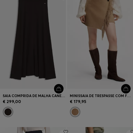
Login / Registar
Favorito (
Artigos)
Contacto e Serviço
Localizador de lojas
Língua (
PT €
)
SAIA COMPRIDA DE MALHA CANELADA EM LÃ VIRGEM
MINISSAIA DE TRESPASSE COM FRANJAS
€ 299,00
€ 179,95