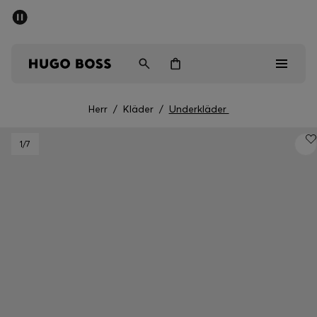
SUMMER SALE
Fri frakt över 947,00 kr
Herr
Dam
Barn
Herr
/
Kläder
/
Underkläder
Herr
1
/7
Dam
Barn
Presenter
Upptäck
Sale