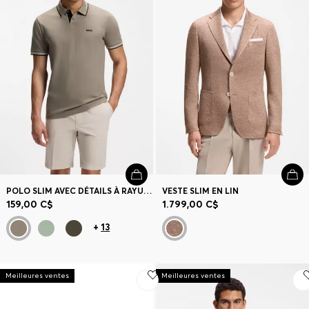
Contact et service
Magasins
Langue (
CA C$
)
POLO SLIM AVEC DÉTAILS À RAYURES CONTRASTANTES
VESTE SLIM EN LIN
159,00 C$
1.799,00 C$
+
13
Meilleures ventes
Meilleures ventes