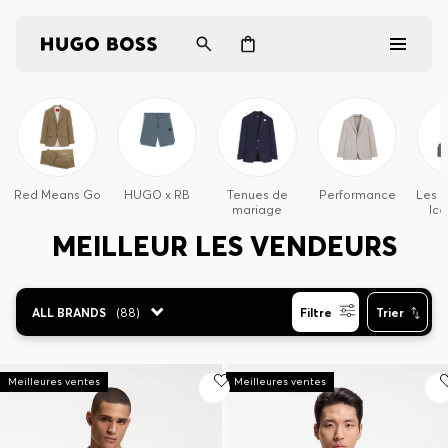
Homme
Femme
Red Means Go
HUGO x RB
Tenues de
Performance
Les E
mariage
Ico
Cadeaux
MEILLEUR LES VENDEURS
Découvrez
ALL BRANDS
(
88
)
Filtre
Trier
Connexion / Inscription
Meilleures ventes
Meilleures ventes
Favoris (
Articles)