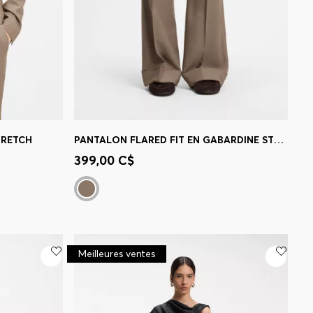
TRETCH
PANTALON FLARED FIT EN GABARDINE STRETCH
 votre
Achat rapide
(Sélectionnez votre
399,00 C$
taille)
Meilleures ventes