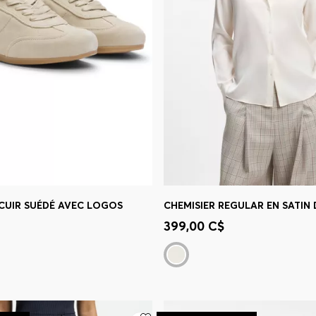
 CUIR SUÉDÉ AVEC LOGOS
apide
(Sélectionnez votre
Achat rapide
(Sélectionnez
399,00 C$
taille)