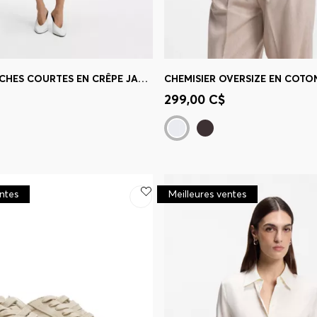
ROBE À MANCHES COURTES EN CRÊPE JAPONAIS
CHEMISIER OVERSIZE EN COTO
apide
(Sélectionnez votre
Achat rapide
(Sélectionnez
299,00 C$
taille)
entes
Meilleures ventes