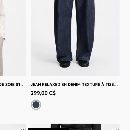
CHEMISIER REGULAR EN SATIN DE SOIE STRETCH
JEAN RELAXED EN DENIM TEXTURÉ À TISSAGE OUVERT
 votre
Achat rapide
(Sélectionnez votre
299,00 C$
taille)