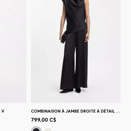
 V
COMBINAISON À JAMBE DROITE À DÉTAIL ÉPINGLE ET FRONCÉ
 votre
Achat rapide
(Sélectionnez votre
799,00 C$
taille)