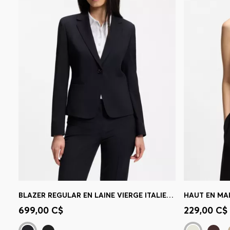
BLAZER REGULAR EN LAINE VIERGE ITALIENNE
HAUT EN MA
Achat rapide
(Sélectionnez votre
Achat r
699,00 C$
229,00 C$
taille)
taille)