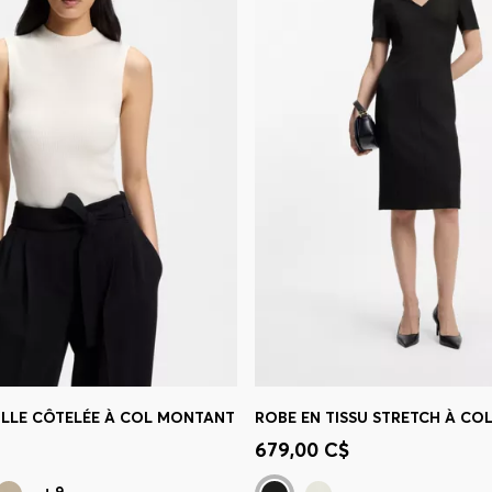
ILLE CÔTELÉE À COL MONTANT
ROBE EN TISSU STRETCH À COL
apide
(Sélectionnez votre
Achat rapide
(Sélectionnez
679,00 C$
taille)
+
9