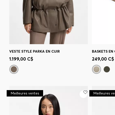
VESTE STYLE PARKA EN CUIR
Achat rapide
(Sélectionnez votre
Achat r
1.199,00 C$
249,00 C$
taille)
taille)
Meilleures ventes
Meilleures v