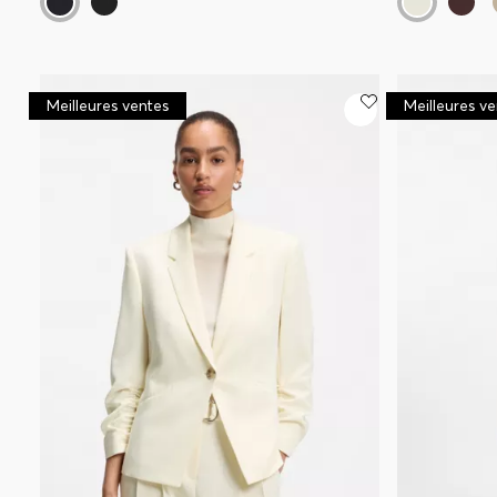
Meilleures ventes
Meilleures v