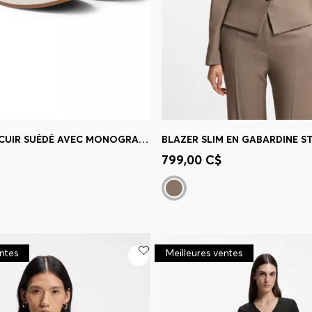
BASKETS EN CUIR SUÉDÉ AVEC MONOGRAMME DOUBLE B
BLAZER SLIM EN GABARDINE S
apide
(Sélectionnez votre
Achat rapide
(Sélectionnez
799,00 C$
taille)
entes
Meilleures ventes