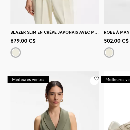
BLAZER SLIM EN CRÊPE JAPONAIS AVEC MANCHES FRONCÉES
Achat rapide
(Sélectionnez votre
Achat r
679,00 C$
502,00 C$
taille)
taille)
Meilleures ventes
Meilleures v