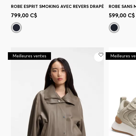
ROBE ESPRIT SMOKING AVEC REVERS DRAPÉ
Achat rapide
(Sélectionnez votre
Achat r
799,00 C$
599,00 C$
taille)
taille)
Meilleures ventes
Meilleures v