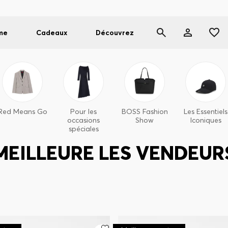
me
Cadeaux
Découvrez
Red Means Go
Pour les
BOSS Fashion
Les Essentiels
occasions
Show
Iconiques
spéciales
MEILLEURE LES VENDEUR