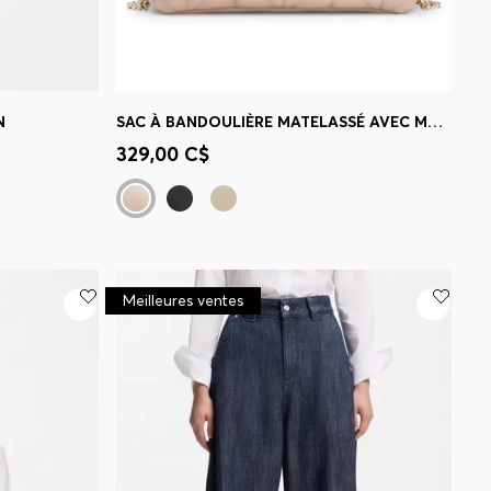
N
SAC À BANDOULIÈRE MATELASSÉ AVEC MONOGRAMME DOUBLE B
 votre
Achat rapide
(Sélectionnez votre
329,00 C$
taille)
Meilleures ventes