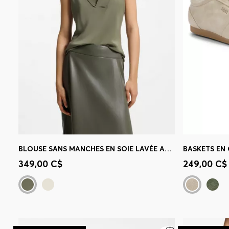
BLOUSE SANS MANCHES EN SOIE LAVÉE AU SABLE AVEC ENCOLURE EN V
BASKETS EN
Achat rapide
(Sélectionnez votre
Achat r
349,00 C$
249,00 C$
taille)
taille)