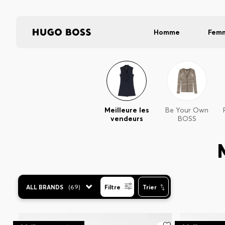
Homme
Fem
Meilleure les
Be Your Own
vendeurs
BOSS
ALL BRANDS
(
69
)
Filtre
Trier