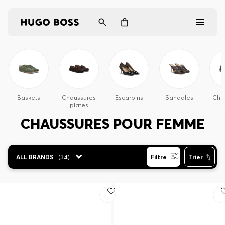
Homme
Femme
Baskets
Chaussures
Escarpins
Sandales
Cha
plates
Cadeaux
CHAUSSURES POUR FEMME
Découvrez
ALL BRANDS
(
34
)
Filtre
Trier
Connexion / Inscription
Favoris (
Articles)