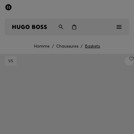
SOLDES D’ÉTÉ
Livraison offerte dès CHF 99
Homme
Femme
Enfant
Homme
/
Chaussures
/
Baskets
Homme
1
/5
Femme
Enfant
Cadeaux
Découvrez
Soldes