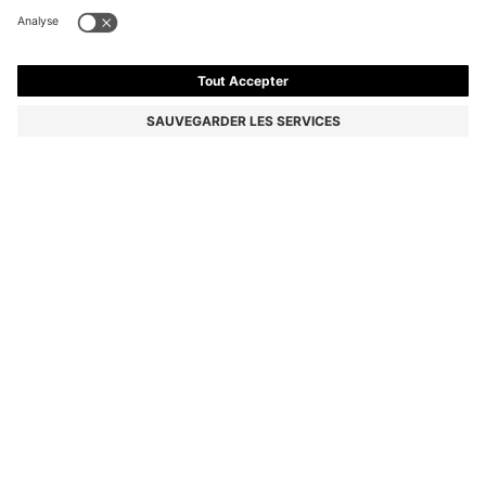
BASKETS GARY EN CUIR SUÉDÉ AVEC SYSTÈME DE
LAÇAGE ÉLASTIQUE
CHF 499.00
Le prix inclut la TVA
Couleur:
Beige
+
9
Livraison en
3 à 4 jours ouvrables
TAILLE
AJOUTER AU PANIER