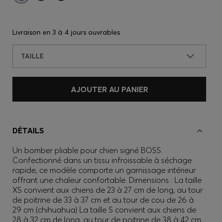
Livraison en
3 à 4 jours ouvrables
TAILLE
AJOUTER AU PANIER
DÉTAILS
Un bomber pliable pour chien signé BOSS.
Confectionné dans un tissu infroissable à séchage
rapide, ce modèle comporte un garnissage intérieur
offrant une chaleur confortable. Dimensions : La taille
XS convient aux chiens de 23 à 27 cm de long, au tour
de poitrine de 33 à 37 cm et au tour de cou de 26 à
29 cm (chihuahua) La taille S convient aux chiens de
28 à 32 cm de long, au tour de poitrine de 38 à 42 cm