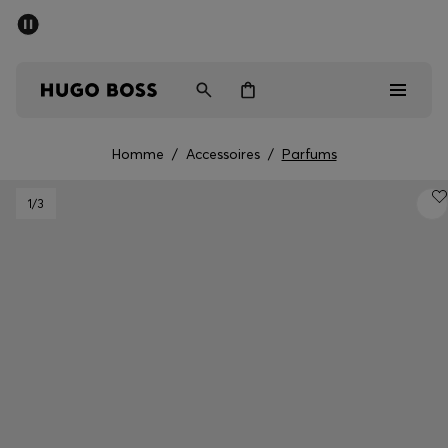
SOLDES D’ÉTÉ
Livraison offerte dès CHF 99
Homme
Femme
Enfant
Homme
/
Accessoires
/
Parfums
Homme
1
/3
Femme
Enfant
Cadeaux
Découvrez
Soldes